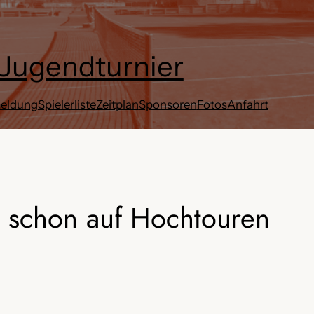
 Jugendturnier
eldung
Spielerliste
Zeitplan
Sponsoren
Fotos
Anfahrt
n schon auf Hochtouren